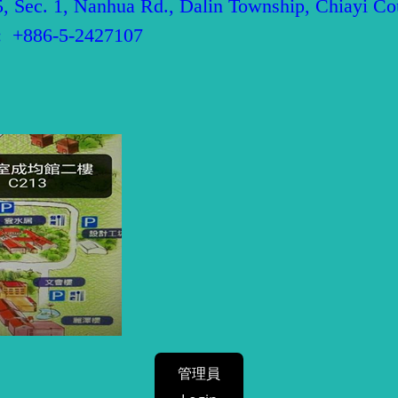
Nanhua Rd., Dalin Township, Chiayi Count
 +886-5-2427107
管理員