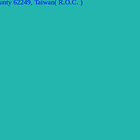
y 62249, Taiwan( R.O.C. )