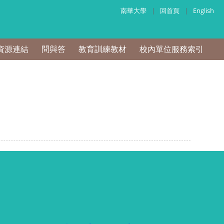
南華大學
|
回首頁
|
English
資源連結
問與答
教育訓練教材
校內單位服務索引